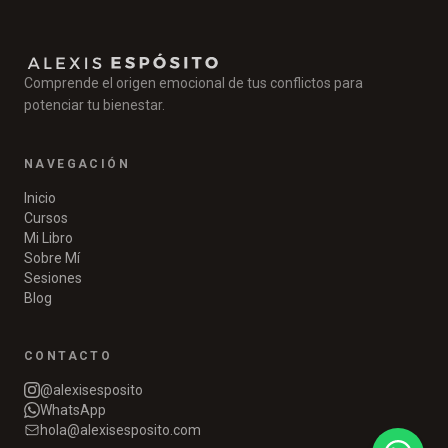
CAPÍTULO GRATUITO
Descargá el primer capítulo
Comprende el origen emocional de tus conflictos para
de mi libro
potenciar tu bienestar.
Suscribite y descargá gratis el primer capítulo de
NAVEGACIÓN
Memorias Invisibles
. Un libro para acercarte al
Inicio
autoconocimiento y el bienestar emocional.
Cursos
Mi Libro
Sobre Mí
Sesiones
Blog
Descargar capítulo gratis
CONTACTO
No, gracias
@alexisesposito
WhatsApp
hola@alexisesposito.com