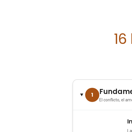
16
Fundame
1
El conflicto, el 
I
1
La