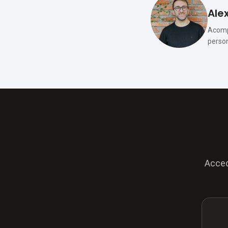
Alex
Acompa
person
Acced