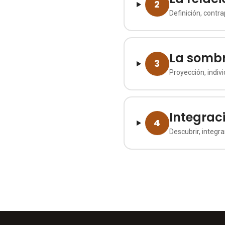
2
Definición, contra
La sombr
3
Proyección, indivi
Integrac
4
Descubrir, integr