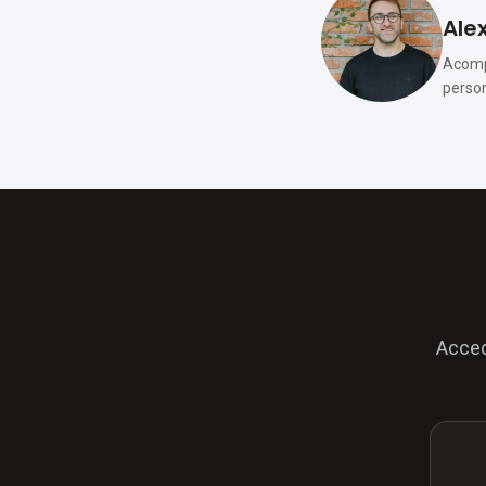
Alex
Acompa
person
Acced