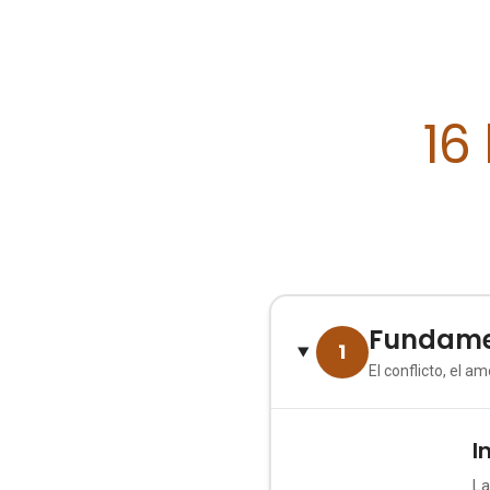
16
Fundame
1
El conflicto, el 
I
1
La