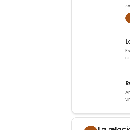
co
L
2
Es
ni
R
3
Am
ví
La relaci