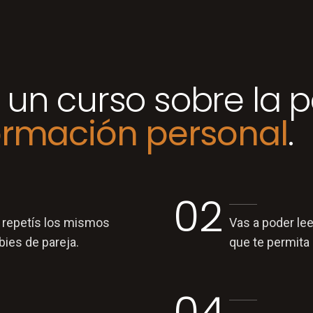
un curso sobre la pa
ormación personal
.
02
 repetís los mismos
Vas a poder lee
ies de pareja.
que te permita
04