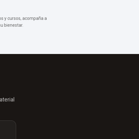
os y cursos, acompaña a
u bienestar.
terial