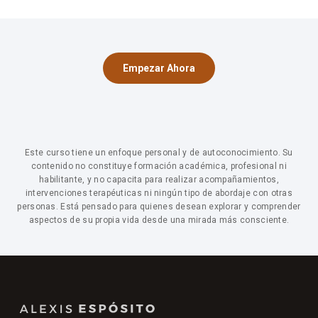
una mirada profunda. Ya sea que estés en una relación,
hayas salido de una, o quieras prepararte para vínculos
más conscientes, el contenido te va a ser útil.
Empezar Ahora
Este curso tiene un enfoque personal y de autoconocimiento. Su
contenido no constituye formación académica, profesional ni
habilitante, y no capacita para realizar acompañamientos,
intervenciones terapéuticas ni ningún tipo de abordaje con otras
personas. Está pensado para quienes desean explorar y comprender
aspectos de su propia vida desde una mirada más consciente.