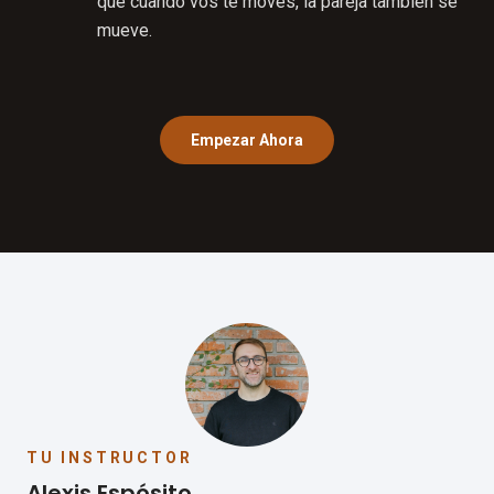
que cuando vos te movés, la pareja también se
mueve.
Empezar Ahora
TU INSTRUCTOR
Alexis Espósito