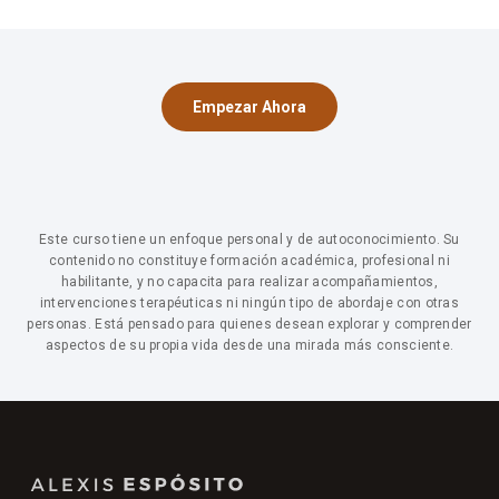
una mirada profunda. Ya sea que estés en una relación,
hayas salido de una, o quieras prepararte para vínculos
más conscientes, el contenido te va a ser útil.
Empezar Ahora
Este curso tiene un enfoque personal y de autoconocimiento. Su
contenido no constituye formación académica, profesional ni
habilitante, y no capacita para realizar acompañamientos,
intervenciones terapéuticas ni ningún tipo de abordaje con otras
personas. Está pensado para quienes desean explorar y comprender
aspectos de su propia vida desde una mirada más consciente.