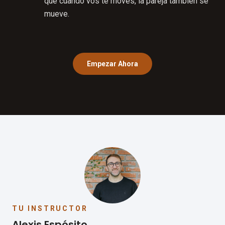
que cuando vos te movés, la pareja también se
mueve.
Empezar Ahora
TU INSTRUCTOR
Alexis Espósito