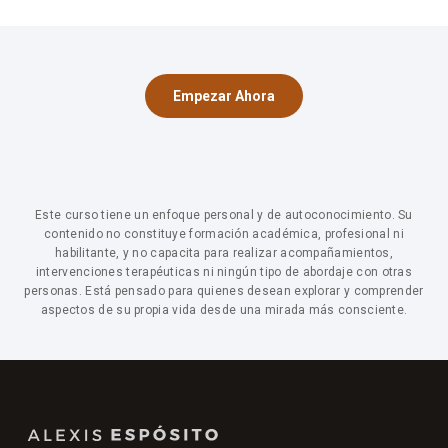
una mirada profunda. Ya sea que estés en una relación,
hayas salido de una, o quieras prepararte para vínculos
más conscientes, el contenido te va a ser útil.
Empezar Ahora
Este curso tiene un enfoque personal y de autoconocimiento. Su
contenido no constituye formación académica, profesional ni
habilitante, y no capacita para realizar acompañamientos,
intervenciones terapéuticas ni ningún tipo de abordaje con otras
personas. Está pensado para quienes desean explorar y comprender
aspectos de su propia vida desde una mirada más consciente.