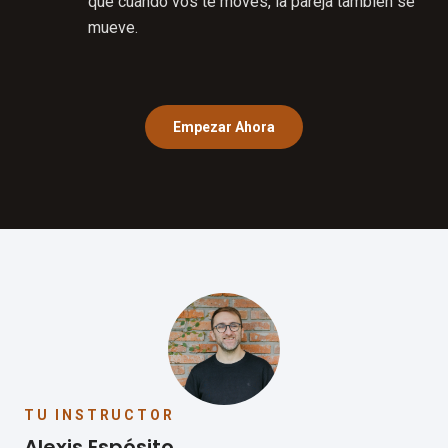
que cuando vos te movés, la pareja también se
mueve.
Empezar Ahora
TU INSTRUCTOR
Alexis Espósito