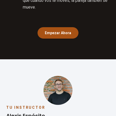
que cuando vos te movés, la pareja también se
mueve.
Empezar Ahora
TU INSTRUCTOR
Alexis Espósito