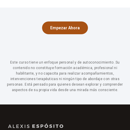
una mirada profunda. Ya sea que estés en una relación,
hayas salido de una, o quieras prepararte para vínculos
más conscientes, el contenido te va a ser útil.
Empezar Ahora
Este curso tiene un enfoque personal y de autoconocimiento. Su
contenido no constituye formación académica, profesional ni
habilitante, y no capacita para realizar acompañamientos,
intervenciones terapéuticas ni ningún tipo de abordaje con otras
personas. Está pensado para quienes desean explorar y comprender
aspectos de su propia vida desde una mirada más consciente.