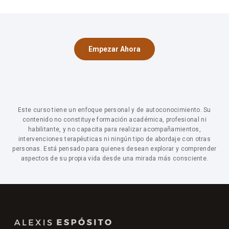
una mirada profunda. Ya sea que estés en una relación,
hayas salido de una, o quieras prepararte para vínculos
más conscientes, el contenido te va a ser útil.
Empezar Ahora
Este curso tiene un enfoque personal y de autoconocimiento. Su
contenido no constituye formación académica, profesional ni
habilitante, y no capacita para realizar acompañamientos,
intervenciones terapéuticas ni ningún tipo de abordaje con otras
personas. Está pensado para quienes desean explorar y comprender
aspectos de su propia vida desde una mirada más consciente.