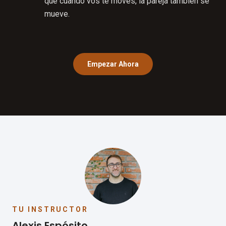
que cuando vos te movés, la pareja también se
mueve.
Empezar Ahora
TU INSTRUCTOR
Alexis Espósito