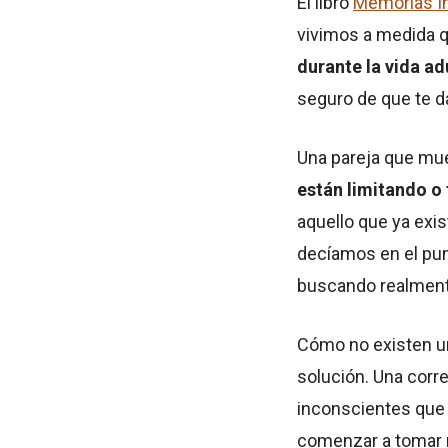
El libro
Memorias In
vivimos a medida 
durante la vida ad
seguro de que te d
Una pareja que mu
están limitando 
aquello que ya exi
decíamos en el pun
buscando realmente
Cómo no existen un 
solución. Una corr
inconscientes que e
comenzar a tomar n