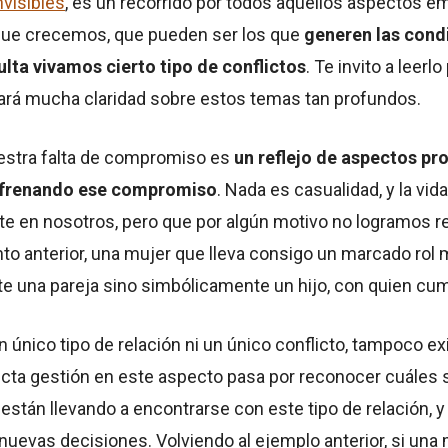
visibles
, es un recorrido por todos aquellos aspectos 
que crecemos, que pueden ser los que
generen las cond
ulta vivamos cierto tipo de conflictos
. Te invito a leerl
ará mucha claridad sobre estos temas tan profundos.
estra falta de compromiso es
un reflejo de aspectos pr
o frenando ese compromiso
. Nada es casualidad, y la vi
ste en nosotros, pero que por algún motivo no logramos
to anterior, una mujer que lleva consigo un marcado rol 
 una pareja sino simbólicamente un hijo, con quien cumpl
único tipo de relación ni un único conflicto, tampoco ex
ecta gestión en este aspecto pasa por reconocer cuáles 
stán llevando a encontrarse con este tipo de relación, y 
uevas decisiones. Volviendo al ejemplo anterior, si una