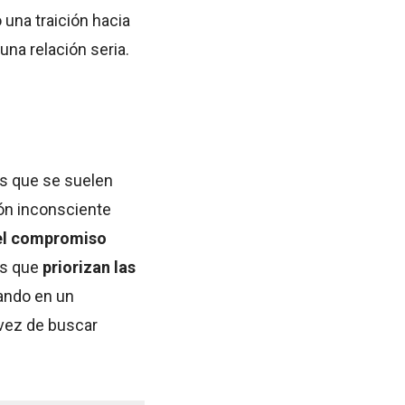
una traición hacia
una relación seria.
es que se suelen
ón inconsciente
el compromiso
es que
priorizan las
ando en un
 vez de buscar