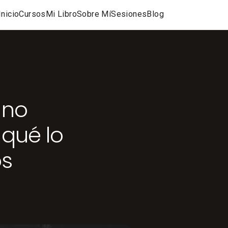
Inicio
Cursos
Mi Libro
Sobre Mí
Sesiones
Blog
 no
qué lo
os