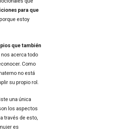
emocionales que
iciones para que
o porque estoy
opios que también
da nos acerca todo
 reconocer. Como
materno no está
ir su propio rol.
iste una única
son los aspectos
a través de esto,
 mujer es