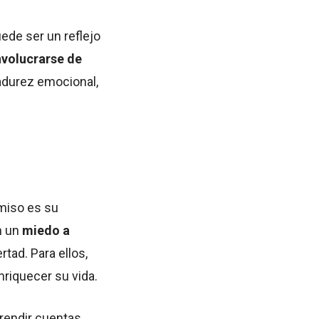
ede ser un reflejo
nvolucrarse de
adurez emocional,
omiso es su
n un
miedo a
tad. Para ellos,
riquecer su vida.
 rendir cuentas