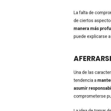
La falta de compro
de ciertos aspecto
manera más prof
puede explicarse a
AFERRARSE
Una de las caracte
tendencia a
manten
asumir responsabi
comprometerse pued
La idea de tomar de