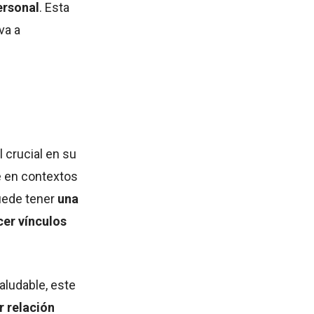
ersonal
. Esta
va a
 crucial en su
e en contextos
uede tener
una
cer vínculos
aludable, este
 relación